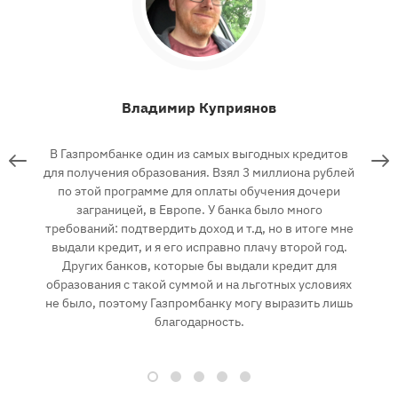
Владимир Куприянов
.
В Газпромбанке один из самых выгодных кредитов
 в
для получения образования. Взял 3 миллиона рублей
по этой программе для оплаты обучения дочери
т.
заграницей, в Европе. У банка было много
требований: подтвердить доход и т.д, но в итоге мне
п
ем
выдали кредит, и я его исправно плачу второй год.
ить
Других банков, которые бы выдали кредит для
с
образования с такой суммой и на льготных условиях
не было, поэтому Газпромбанку могу выразить лишь
п
благодарность.
п
б