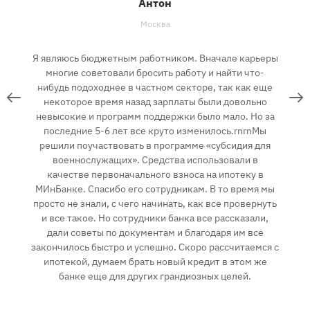
Антон
Москва
,
Я являюсь бюджетным работником. Вначале карьеры
Н
многие советовали бросить работу и найти что-
да
нибудь подоходнее в частном секторе, так как еще
сь
некоторое время назад зарплаты были довольно
невысокие и программ поддержки было мало. Но за
до
к
последние 5-6 лет все круто изменилось.rnrnМы
ь
решили поучаствовать в программе «субсидия для
военнослужащих». Средства использовали в
качестве первоначального взноса на ипотеку в
МИнБанке. Спасибо его сотрудникам. В то время мы
просто не знали, с чего начинать, как все провернуть
и все такое. Но сотрудники банка все рассказали,
дали советы по документам и благодаря им все
закончилось быстро и успешно. Скоро рассчитаемся с
ипотекой, думаем брать новый кредит в этом же
банке еще для других грандиозных целей.