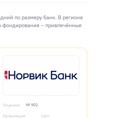
дний по размеру банк. В регионе
го фондирования – привлечённые
№ 902
Лицензия:
Организация:
Сайт: