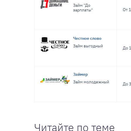
Займ "До
От 1
зарплаты"
Честное слово
Займ выгодный
До 1
Займер
Займ молодежный
До 3
Читайте по теме