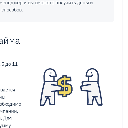
менеджер и вы сможете получить деньги
 способов.
займа
.5 до 11
вается
мы.
еобходимо
омпании,
. Для
сумму