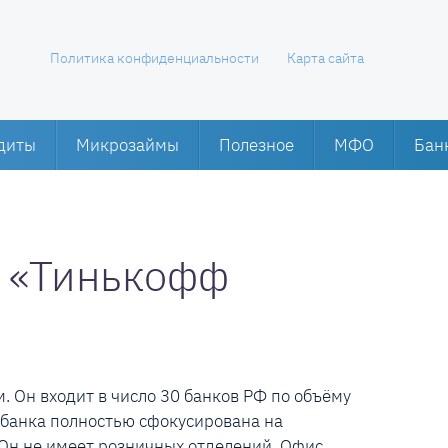
Политика конфиденциальности
Карта сайта
диты
Микрозаймы
Полезное
МФО
Бан
а «Тинькофф
 Он входит в число 30 банков РФ по объёму
а банка полностью сфокусирована на
Он не имеет розничных отделений. Офис