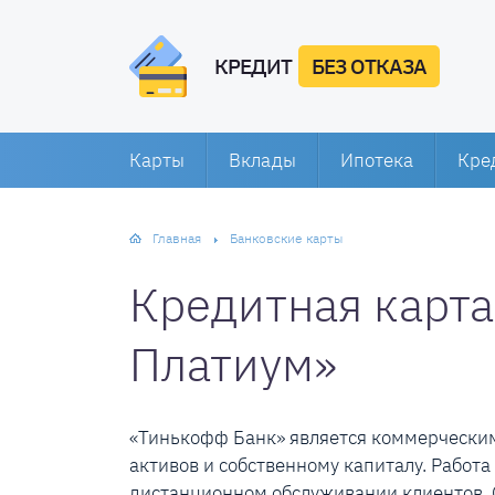
КРЕДИТ
БЕЗ ОТКАЗА
Карты
Вклады
Ипотека
Кре
Главная
Банковские карты
Кредитная карт
Платиум»
«Тинькофф Банк» является коммерческим.
активов и собственному капиталу. Работ
дистанционном обслуживании клиентов. 