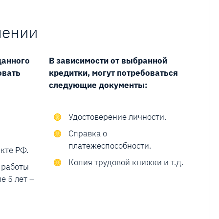
чении
данного
В зависимости от выбранной
овать
кредитки, могут потребоваться
следующие документы:
Удостоверение личности.
Справка о
платежеспособности.
кте РФ.
Копия трудовой книжки и т.д.
 работы
е 5 лет –