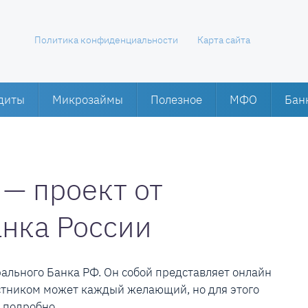
Политика конфиденциальности
Карта сайта
диты
Микрозаймы
Полезное
МФО
Бан
— проект от
анка России
ального Банка РФ. Он собой представляет онлайн
астником может каждый желающий, но для этого
 подробно.