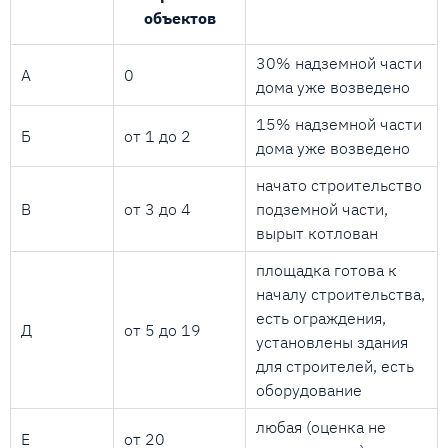
объектов
30% надземной части
А
0
дома уже возведено
15% надземной части
Б
от 1 до 2
дома уже возведено
начато строительство
В
от 3 до 4
подземной части,
вырыт котлован
площадка готова к
началу строительства,
есть ограждения,
Д
от 5 до 19
установлены здания
для строителей, есть
оборудование
любая (оценка не
Е
от 20